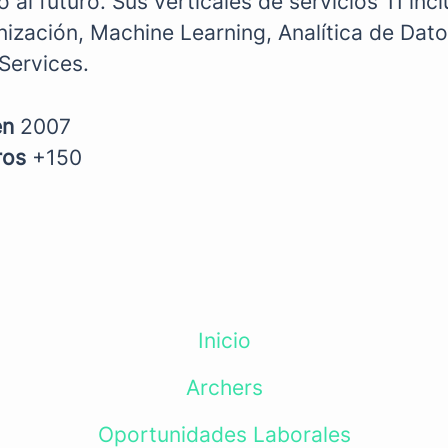
 al futuro. Sus verticales de servicios TI in
nización, Machine Learning, Analítica de Dato
ervices.
en
2007
ros
+150
Inicio
Archers
Oportunidades Laborales