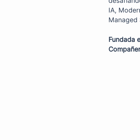
desafiando
IA, Moder
Managed S
Fundada 
Compañe