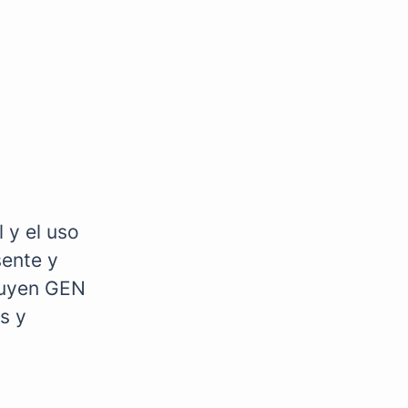
 y el uso
sente y
cluyen GEN
s y