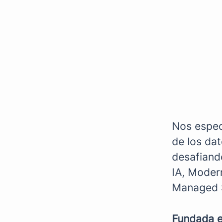
Nos especi
de los dat
desafiando
IA, Moder
Managed S
Fundada 